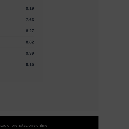
9.19
7.63
8.27
8.82
9.39
9.15
izio di prenotazione online..