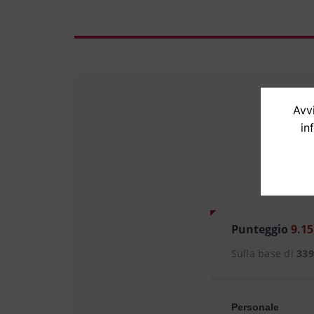
Avvi
in
Punteggio
9.15
Sulla base di
33
Personale