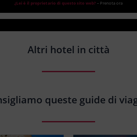
¿Lei è il proprietario di questo sito web?
–
Prenota ora
Altri hotel in città
sigliamo queste guide di via