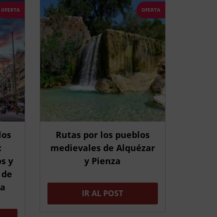
OFERTA
OFERTA
los
Rutas por los pueblos
:
medievales de Alquézar
s y
y Pienza
 de
ña
IR AL POST