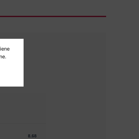
tiene
ne.
8.68