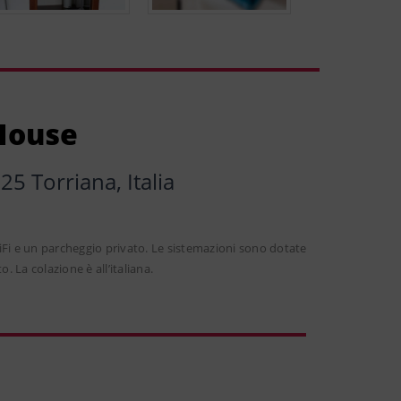
 House
25 Torriana, Italia
iFi e un parcheggio privato. Le sistemazioni sono dotate
. La colazione è all’italiana.