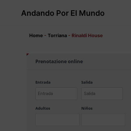
Ir
al
Andando Por El Mundo
contenido
Home
-
Torriana
-
Rinaldi House
Prenotazione online
Entrada
Salida
AAAA
AAAA
barra
barra
Adultos
Niños
MM
MM
barra
barra
DD
DD