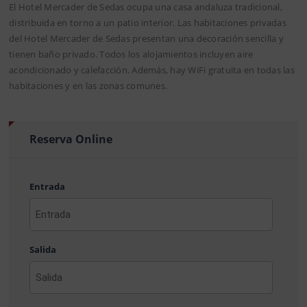
El Hotel Mercader de Sedas ocupa una casa andaluza tradicional,
distribuida en torno a un patio interior. Las habitaciones privadas
del Hotel Mercader de Sedas presentan una decoración sencilla y
tienen baño privado. Todos los alojamientos incluyen aire
acondicionado y calefacción. Además, hay WiFi gratuita en todas las
habitaciones y en las zonas comunes.
Reserva Online
Entrada
AAAA
barra
Salida
MM
barra
DD
AAAA
barra