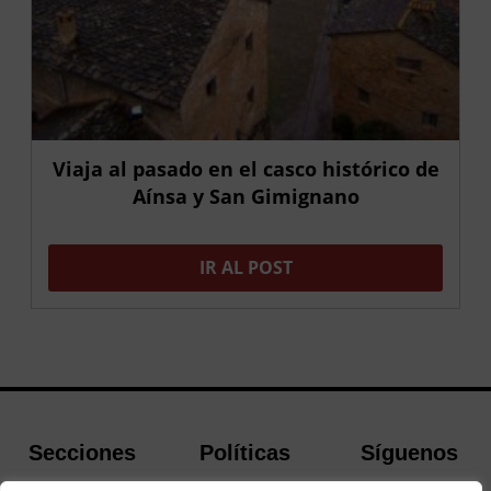
Viaja al pasado en el casco histórico de
Aínsa y San Gimignano
IR AL POST
Secciones
Políticas
Síguenos