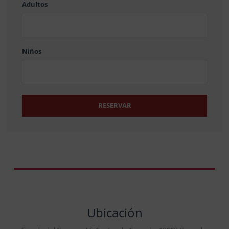
Adultos
MM
barra
DD
Niños
RESERVAR
Ubicación