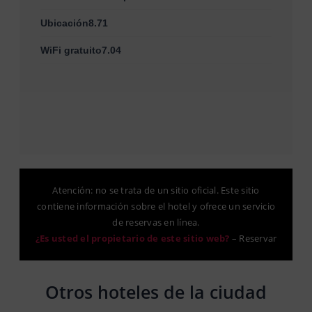
Ubicación8.71
WiFi gratuito7.04
Atención: no se trata de un sitio oficial. Este sitio
contiene información sobre el hotel y ofrece un servicio
de reservas en línea.
¿Es usted el propietario de este sitio web?
–
Reservar
Otros hoteles de la ciudad