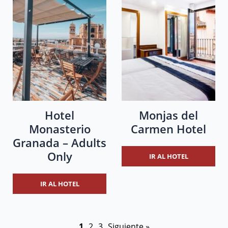
Hotel
Monjas del
Monasterio
Carmen Hotel
Granada – Adults
Only
IR AL HOTEL
IR AL HOTEL
1
2
3
Siguiente »