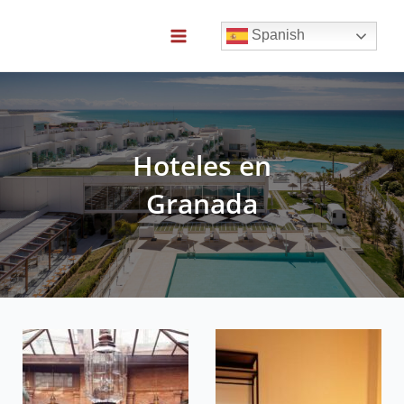
Ir
al
Spanish
contenido
Main
Menu
Hoteles en
Granada