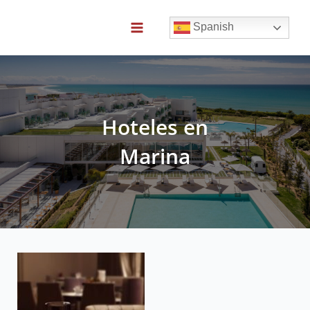
Ir
al
Spanish
contenido
Main
Menu
Hoteles en
Marina