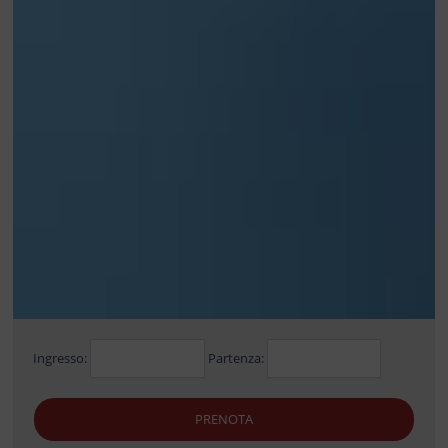
Ingresso:
Partenza:
PRENOTA