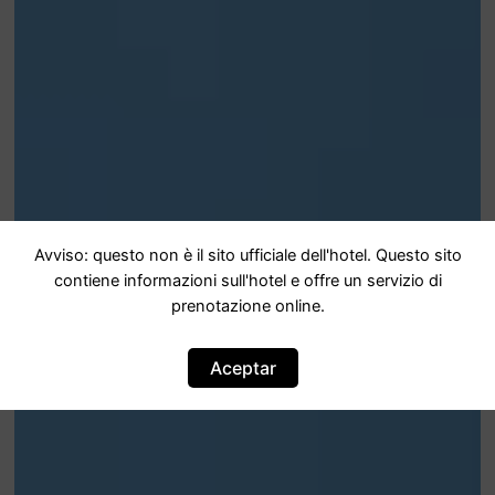
Avviso: questo non è il sito ufficiale dell'hotel. Questo sito
contiene informazioni sull'hotel e offre un servizio di
prenotazione online.
Aceptar