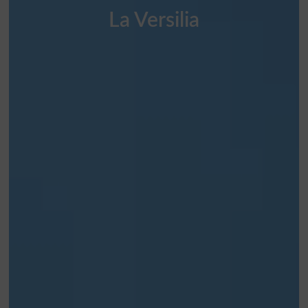
La Versilia