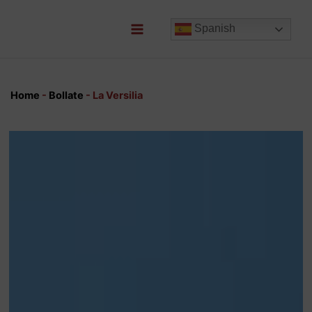
Ir
al
Spanish
contenido
Main
Menu
Home
-
Bollate
-
La Versilia