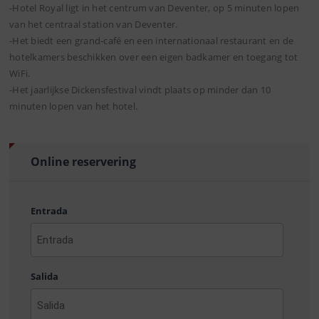
-Hotel Royal ligt in het centrum van Deventer, op 5 minuten lopen
van het centraal station van Deventer.
-Het biedt een grand-café en een internationaal restaurant en de
hotelkamers beschikken over een eigen badkamer en toegang tot
WiFi.
-Het jaarlijkse Dickensfestival vindt plaats op minder dan 10
minuten lopen van het hotel.
Online reservering
Entrada
AAAA
barra
Salida
MM
barra
DD
AAAA