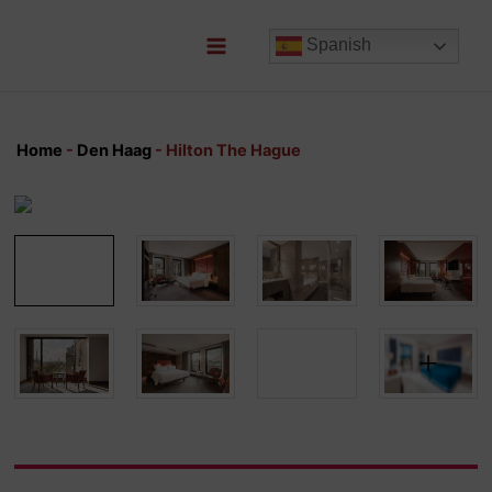
Ir
al
Spanish
contenido
Main
Menu
Home
-
Den Haag
-
Hilton The Hague