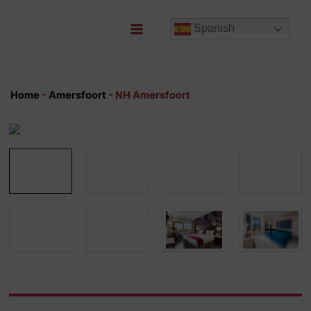
Ir
al
Spanish
contenido
Main
Menu
Home
-
Amersfoort
-
NH Amersfoort