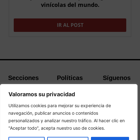
vinícolas del mundo.
IR AL POST
Secciones
Políticas
Síguenos
Home
Política de
Facebook
Valoramos su privacidad
Buscador de
cookies
Instagram
Hoteles
Aviso Legal
Twitter
Utilizamos cookies para mejorar su experiencia de
Guías de Viajes
Política de
navegación, publicar anuncios o contenidos
Contacto
Privacidad
personalizados y analizar nuestro tráfico. Al hacer clic en
"Aceptar todo", acepta nuestro uso de cookies.
© 2026 Andando Por El Mundo. Todos los derechos reservados.