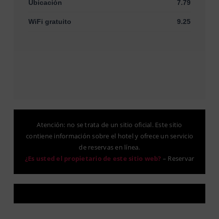
Ubicación
7.79
WiFi gratuito
9.25
Atención: no se trata de un sitio oficial. Este sitio
contiene información sobre el hotel y ofrece un servicio
de reservas en línea.
¿Es usted el propietario de este sitio web?
–
Reservar