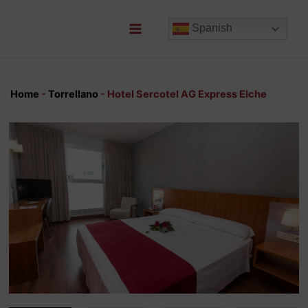
Ir
al
Spanish
contenido
Main
Menu
Home
-
Torrellano
-
Hotel Sercotel AG Express Elche