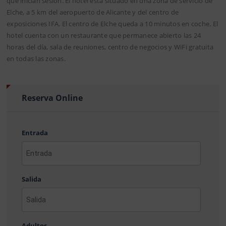
que inician sesión. El hotel está situado en una zona de servicio de
Elche, a 5 km del aeropuerto de Alicante y del centro de
exposiciones IFA. El centro de Elche queda a 10 minutos en coche. El
hotel cuenta con un restaurante que permanece abierto las 24
horas del día, sala de reuniones, centro de negocios y WiFi gratuita
en todas las zonas.
Reserva Online
Entrada
AAAA
barra
Salida
MM
barra
DD
AAAA
barra
Adultos