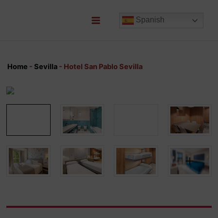
Ir
al
Spanish
contenido
Main
Menu
Home
-
Sevilla
-
Hotel San Pablo Sevilla