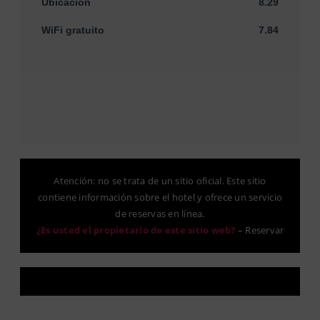
Ubicación
8.29
WiFi gratuito
7.84
Atención: no se trata de un sitio oficial. Este sitio
contiene información sobre el hotel y ofrece un servicio
de reservas en línea.
¿Es usted el propietario de este sitio web?
–
Reservar