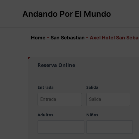
Ir
al
Andando Por El Mundo
contenido
Home
-
San Sebastian
-
Axel Hotel San Sebas
Reserva Online
Entrada
Salida
AAAA
AAAA
barra
barra
Adultos
Niños
MM
MM
barra
barra
DD
DD