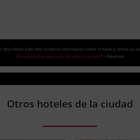
 sitio oficial. Este sitio contiene información sobre el hotel y ofrece un se
¿Es usted el propietario de este sitio web?
–
Reservar
Otros hoteles de la ciudad