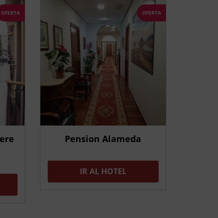
OFERTA
OFERTA
vere
Pension Alameda
IR AL HOTEL