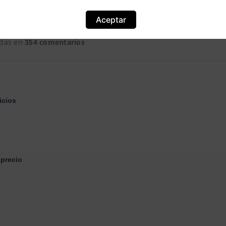
Aceptar
31
adas en
354 comentarios
icios
-precio