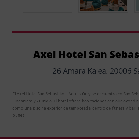
Axel Hotel San Sebas
26 Amara Kalea, 20006 S
El Axel Hotel San Sebastián – Adults Only se encuentra en San Seba
Ondarreta y Zurriola. El hotel ofrece habitaciones con aire acondi
como una piscina exterior de temporada, centro de fitness y bar.
buffet.