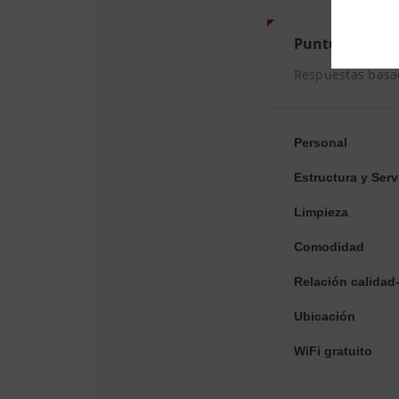
Puntuación
9.
Respuestas bas
Personal
Estructura y Serv
Limpieza
Comodidad
Relación calidad
Ubicación
WiFi gratuito