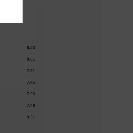
8.53
8.61
7.91
7.45
7.03
7.49
9.31