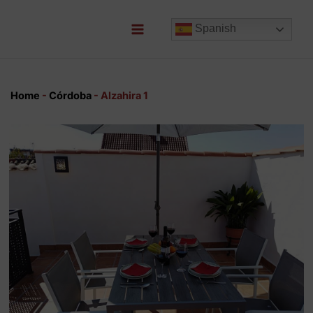
Ir
al
Spanish
contenido
Main
Menu
Home
-
Córdoba
-
Alzahira 1