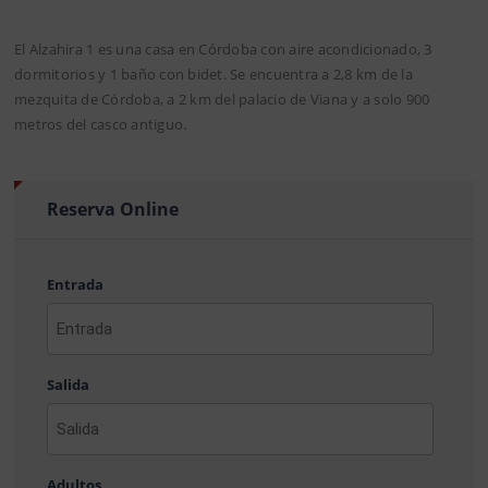
El Alzahira 1 es una casa en Córdoba con aire acondicionado, 3
dormitorios y 1 baño con bidet. Se encuentra a 2,8 km de la
mezquita de Córdoba, a 2 km del palacio de Viana y a solo 900
metros del casco antiguo.
Reserva Online
Entrada
AAAA
barra
Salida
MM
barra
DD
AAAA
barra
Adultos