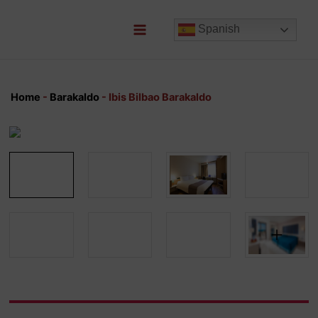
Ir
al
Spanish
contenido
Main
Menu
Home
-
Barakaldo
-
Ibis Bilbao Barakaldo