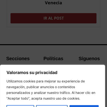
Venecia
IR AL POST
Secciones
Políticas
Síguenos
Home
Política de
Facebook
Valoramos su privacidad
Buscador de
cookies
Instagram
Hoteles
Aviso Legal
Twitter
Utilizamos cookies para mejorar su experiencia de
Guías de Viajes
Política de
navegación, publicar anuncios o contenidos
Contacto
Privacidad
personalizados y analizar nuestro tráfico. Al hacer clic en
"Aceptar todo", acepta nuestro uso de cookies.
© 2026 Andando Por El Mundo. Todos los derechos reservados.